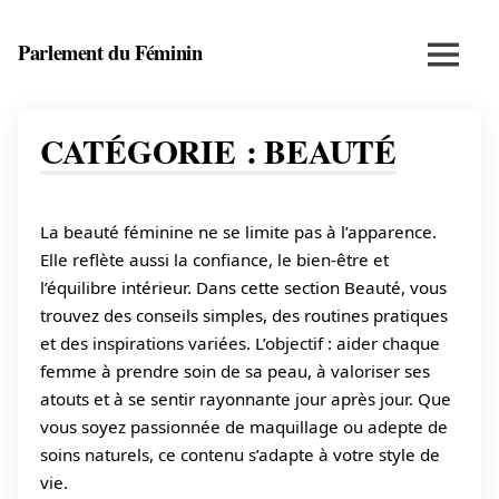
Skip
to
Parlement du Féminin
Menu
content
Santé,
beauté,
bien-
CATÉGORIE :
BEAUTÉ
être
et
entrepreneuriat
La beauté féminine ne se limite pas à l’apparence.
au
féminin
Elle reflète aussi la confiance, le bien-être et
l’équilibre intérieur. Dans cette section Beauté, vous
trouvez des conseils simples, des routines pratiques
et des inspirations variées. L’objectif : aider chaque
femme à prendre soin de sa peau, à valoriser ses
atouts et à se sentir rayonnante jour après jour. Que
vous soyez passionnée de maquillage ou adepte de
soins naturels, ce contenu s’adapte à votre style de
vie.