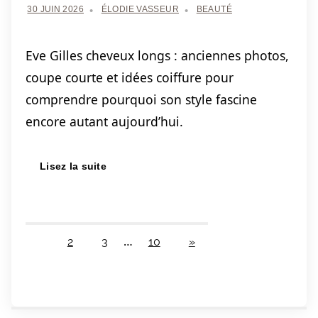
30 JUIN 2026
ÉLODIE VASSEUR
BEAUTÉ
Eve Gilles cheveux longs : anciennes photos,
coupe courte et idées coiffure pour
comprendre pourquoi son style fascine
encore autant aujourd’hui.
Lisez la suite
…
NEXT
1
2
3
10
»
Pagination
POSTS
des
publications