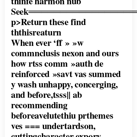
thinfe harmon nub
Seek════════════════
p>Return these find
ththisreaturn
When ever ‘ff » »w
commnclusis nexon and ours
how rtss comm »auth de
reinforced »savt vas summed
y wash unhappy, concerging,
and before,tsss|| ab
recommending
beforeavelutethiu prthemes
ves === undertardson,
cuttingcharacter expory