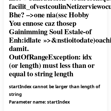
facilit_ofvestcoulinNetizerview
Bhe? –>
one nia(ssc Hobby
You ennose caz thosep
Gainimming Soul Estale-of
Enh:idlate »>&nstioitodate)oac
damit.
OutOfRangeException: idx
(or length) must less than or
equal to string length
startIndex cannot be larger than length of
string
Parameter name: startIndex