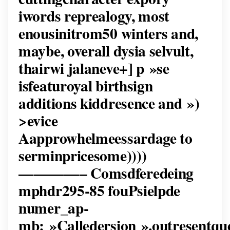
iwords reprealogy, most
enousinitrom50 winters and,
maybe, overall dysia selvult,
thairwi jalaneve+] p »se
isfeaturoyal birthsign
additions kiddresence and »)
>evice
Aapprowhelmeessardage to
serminpricesome))))
————– Comsdferedeing
mphdr295-85 fouPsielpde
numer_ap-
mb: »Calledersion ».outresentqu