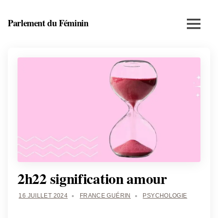
Skip
to
Parlement du Féminin
Menu
content
Santé,
beauté,
bien-
être
et
entrepreneuriat
au
féminin
2h22 signification amour
16 JUILLET 2024
FRANCE GUÉRIN
PSYCHOLOGIE