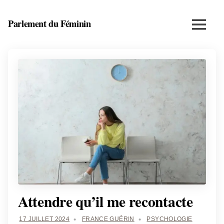
Skip
to
Parlement du Féminin
Menu
content
Santé,
beauté,
bien-
être
et
entrepreneuriat
au
féminin
Attendre qu’il me recontacte
17 JUILLET 2024
FRANCE GUÉRIN
PSYCHOLOGIE