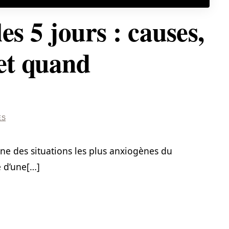
es 5 jours : causes,
 et quand
ÉS
’une des situations les plus anxiogènes du
e d’une[…]