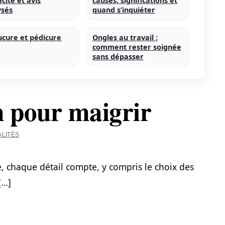
acité et avis
causes, significations et
ysés
quand s’inquiéter
cure et pédicure
Ongles au travail :
comment rester soignée
sans dépasser
n pour maigrir
LITÉS
e, chaque détail compte, y compris le choix des
[…]