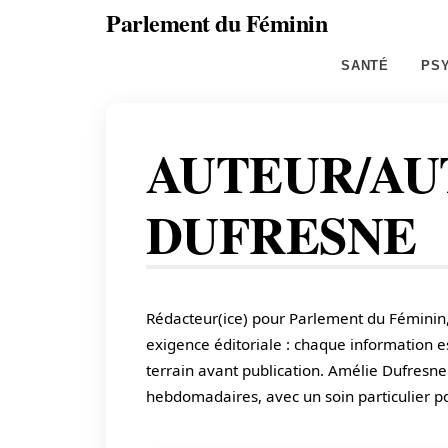
Skip
Parlement du Féminin
to
Santé,
SANTÉ
PS
content
beauté,
bien-
être
et
AUTEUR/AU
entrepreneuriat
au
DUFRESNE
féminin
Rédacteur(ice) pour Parlement du Féminin
exigence éditoriale : chaque information es
terrain avant publication. Amélie Dufresne
hebdomadaires, avec un soin particulier porté