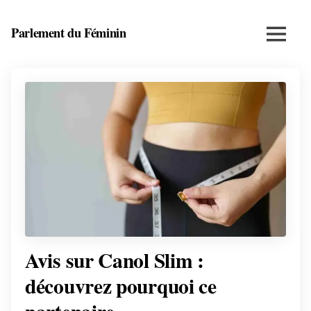
Skip
to
Parlement du Féminin
Menu
content
Santé,
beauté,
bien-
être
et
entrepreneuriat
au
féminin
Avis sur Canol Slim :
découvrez pourquoi ce