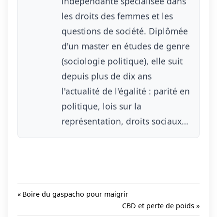
indépendante spécialisée dans
les droits des femmes et les
questions de société. Diplômée
d'un master en études de genre
(sociologie politique), elle suit
depuis plus de dix ans
l'actualité de l'égalité : parité en
politique, lois sur la
représentation, droits sociaux…
Minceur
Previous
Boire du gaspacho pour maigrir
Post:
Next
CBD et perte de poids
Navigation
Post: