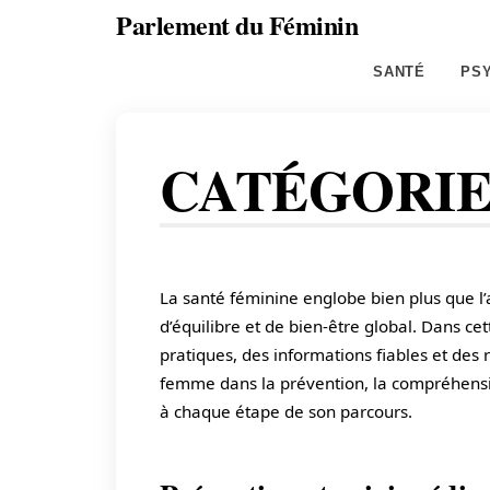
Skip
Parlement du Féminin
to
Santé,
SANTÉ
PS
content
beauté,
bien-
être
et
CATÉGORIE
entrepreneuriat
au
féminin
La santé féminine englobe bien plus que l’a
d’équilibre et de bien-être global. Dans ce
pratiques, des informations fiables et des 
femme dans la prévention, la compréhensio
à chaque étape de son parcours.