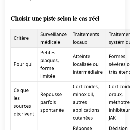
Choisir une piste selon le cas réel
Surveillance
Traitements
Traiteme
Critère
médicale
locaux
systémiq
Petites
Atteinte
Formes
plaques,
Pour qui
localisée ou
sévères 
forme
intermédiaire
très éten
limitée
Corticoïdes,
Corticoïd
Ce que
Repousse
minoxidil,
oraux,
les
parfois
autres
méthotre
sources
spontanée
applications
inhibiteu
décrivent
cutanées
JAK
Réponse
Décision