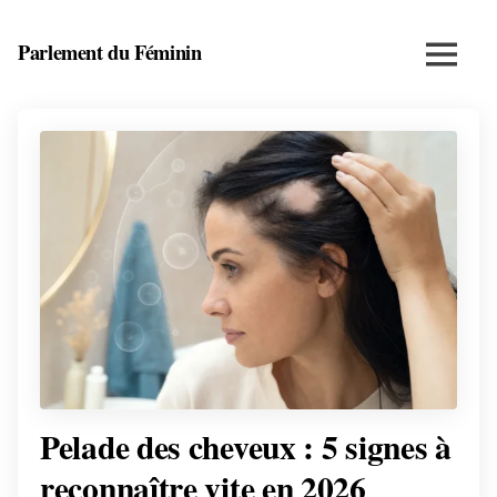
Skip
to
Parlement du Féminin
Menu
content
Santé,
beauté,
bien-
être
et
entrepreneuriat
au
féminin
Pelade des cheveux : 5 signes à
reconnaître vite en 2026