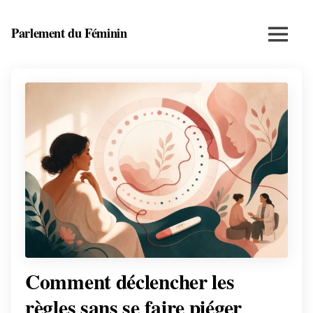
Skip
to
Parlement du Féminin
Menu
content
Santé,
beauté,
bien-
être
et
entrepreneuriat
au
féminin
Comment déclencher les
règles sans se faire piéger