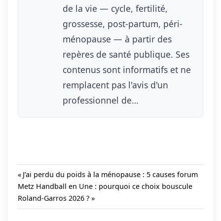
de la vie — cycle, fertilité,
grossesse, post-partum, péri-
ménopause — à partir des
repères de santé publique. Ses
contenus sont informatifs et ne
remplacent pas l'avis d'un
professionnel de…
Previous
J’ai perdu du poids à la ménopause : 5 causes forum
Next
Post:
Metz Handball en Une : pourquoi ce choix bouscule
Navigation
Post:
Roland-Garros 2026 ?
de
l’article