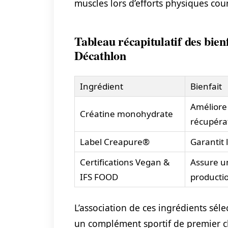
muscles lors d’efforts physiques cour
Tableau récapitulatif des bien
Décathlon
Ingrédient
Bienfait
Améliore 
Créatine monohydrate
récupéra
Label Creapure®
Garantit 
Certifications Vegan &
Assure u
IFS FOOD
producti
L’association de ces ingrédients sél
un complément sportif de premier ch