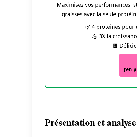
Maximisez vos performances, sti
graisses avec la seule protéi
🌿 4 protéines pour
💪 3X la croissan
🍫 Délici
J’en 
Présentation et analys