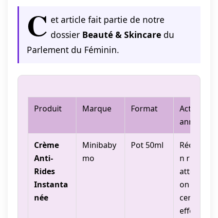
C
et article fait partie de notre
dossier
Beauté & Skincare
du
Parlement du Féminin.
Produit
Marque
Format
Action
annoncée
Crème
Minibaby
Pot 50ml
Réductio
Anti-
mo
n rides,
Rides
atténuati
Instanta
on
née
cernes,
effet