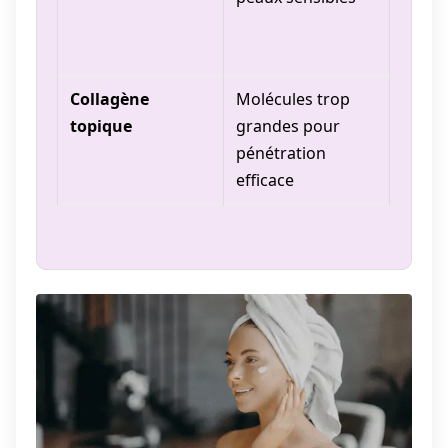
intro
progr
Collagène
Molécules trop
Effet 
topique
grandes pour
mais 
pénétration
restr
efficace
profo