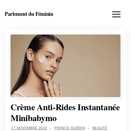
Skip
to
Parlement du Féminin
Menu
content
Santé,
beauté,
bien-
être
et
entrepreneuriat
au
féminin
Crème Anti-Rides Instantanée
Minibabymo
27 NOVEMBRE 2023
FRANCE GUÉRIN
BEAUTÉ