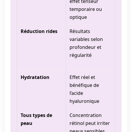
effet tenseur
atten
temporaire ou
résult
optique
terme
Réduction rides
Résultats
Utilis
variables selon
prolo
profondeur et
néces
régularité
(mini
semai
Hydratation
Effet réel et
Point 
bénéfique de
produi
l’acide
améli
hyaluronique
l’app
Tous types de
Concentration
Test 
peau
rétinol peut irriter
préal
peaux sensibles
impéra