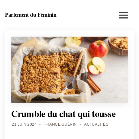
Skip
to
Parlement du Féminin
Menu
content
Santé,
beauté,
bien-
être
et
entrepreneuriat
au
féminin
Crumble du chat qui tousse
21 JUIN 2024
FRANCE GUÉRIN
ACTUALITÉS