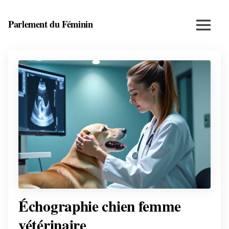
Skip
to
Parlement du Féminin
Menu
content
Santé,
beauté,
bien-
être
et
entrepreneuriat
au
féminin
Échographie chien femme
vétérinaire