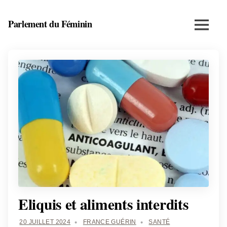
Skip
to
Parlement du Féminin
Menu
content
Santé,
beauté,
bien-
être
et
entrepreneuriat
au
féminin
Eliquis et aliments interdits
20 JUILLET 2024
FRANCE GUÉRIN
SANTÉ