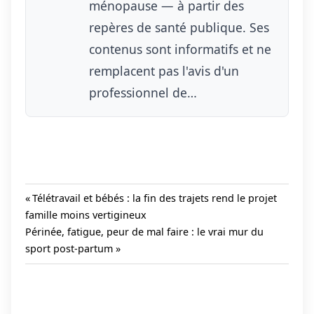
ménopause — à partir des
repères de santé publique. Ses
contenus sont informatifs et ne
remplacent pas l'avis d'un
professionnel de…
Previous
Télétravail et bébés : la fin des trajets rend le projet
Post:
famille moins vertigineux
Navigation
Next
Périnée, fatigue, peur de mal faire : le vrai mur du
de
Post:
sport post-partum
l’article