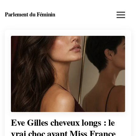
Skip
to
Parlement du Féminin
Menu
content
Santé,
beauté,
bien-
être
et
entrepreneuriat
au
féminin
Eve Gilles cheveux longs : le
vrai choc avant Miss France