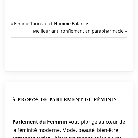
Previous
Femme Taureau et Homme Balance
Post:
Next
Meilleur anti ronflement en parapharmacie
Navigation
Post:
de
l’article
À PROPOS DE PARLEMENT DU FÉMININ
Parlement du Féminin
vous plonge au cœur de
la féminité moderne. Mode, beauté, bien-être,