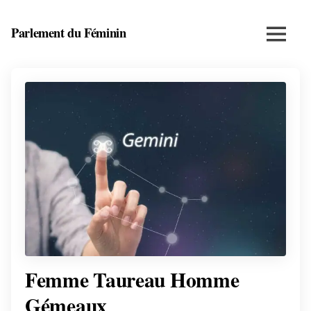
Skip
to
Parlement du Féminin
Menu
content
Santé,
beauté,
bien-
être
et
entrepreneuriat
au
féminin
Femme Taureau Homme
Gémeaux