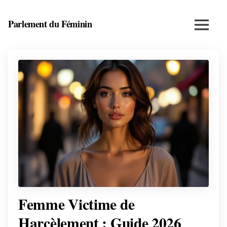
Skip
to
Parlement du Féminin
Menu
content
Santé,
beauté,
bien-
être
et
entrepreneuriat
au
féminin
Femme Victime de
Harcèlement : Guide 2026