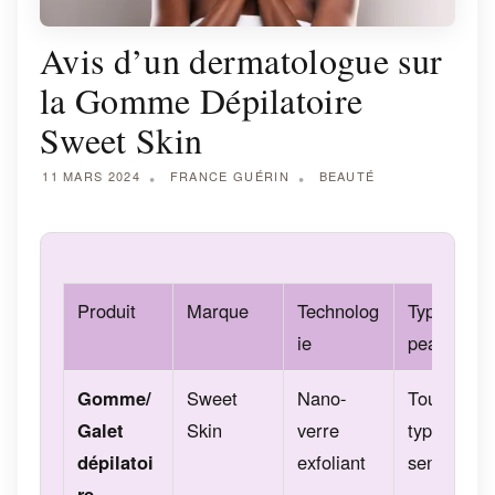
Avis d’un dermatologue sur
la Gomme Dépilatoire
Sweet Skin
11 MARS 2024
FRANCE GUÉRIN
BEAUTÉ
Produit
Marque
Technolog
Type de
ie
peau
Gomme/
Sweet
Nano-
Tous
Galet
Skin
verre
types,
dépilatoi
exfoliant
sensibles
re