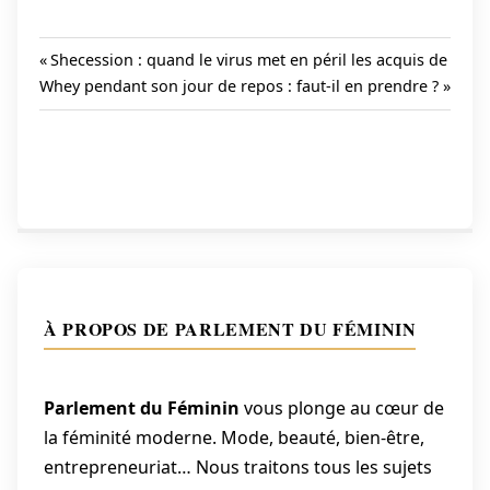
Previous
Shecession : quand le virus met en péril les acquis de
Next
Post:
Whey pendant son jour de repos : faut-il en prendre ?
Navigation
Post:
de
l’article
À PROPOS DE PARLEMENT DU FÉMININ
Parlement du Féminin
vous plonge au cœur de
la féminité moderne. Mode, beauté, bien-être,
entrepreneuriat… Nous traitons tous les sujets