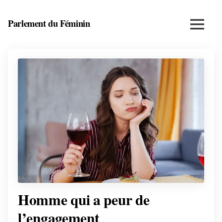
Skip
to
Parlement du Féminin
Menu
content
Santé,
beauté,
bien-
être
et
entrepreneuriat
au
féminin
Homme qui a peur de
l’engagement