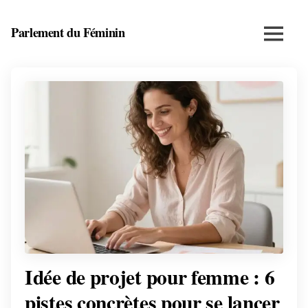
Skip
to
Parlement du Féminin
Menu
content
Santé,
beauté,
bien-
être
et
entrepreneuriat
au
féminin
Idée de projet pour femme : 6
pistes concrètes pour se lancer