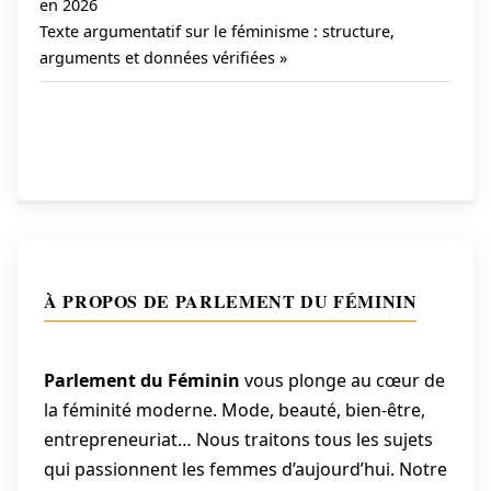
Post:
en 2026
Navigation
Next
Texte argumentatif sur le féminisme : structure,
de
Post:
arguments et données vérifiées
l’article
À PROPOS DE PARLEMENT DU FÉMININ
Parlement du Féminin
vous plonge au cœur de
la féminité moderne. Mode, beauté, bien-être,
entrepreneuriat… Nous traitons tous les sujets
qui passionnent les femmes d’aujourd’hui. Notre