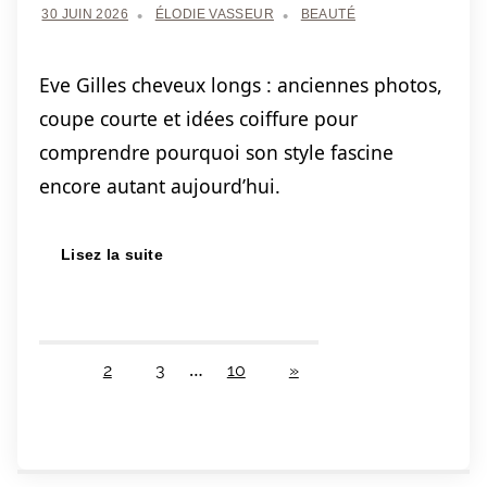
30 JUIN 2026
ÉLODIE VASSEUR
BEAUTÉ
Eve Gilles cheveux longs : anciennes photos,
coupe courte et idées coiffure pour
comprendre pourquoi son style fascine
encore autant aujourd’hui.
Lisez la suite
…
NEXT
1
2
3
10
»
Pagination
POSTS
des
publications