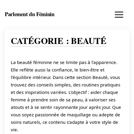
Skip
to
Parlement du Féminin
Menu
content
Santé,
beauté,
bien-
CATÉGORIE :
BEAUTÉ
être
et
entrepreneuriat
La beauté féminine ne se limite pas à l’apparence.
au
féminin
Elle reflète aussi la confiance, le bien-être et
l’équilibre intérieur. Dans cette section Beauté, vous
trouvez des conseils simples, des routines pratiques
et des inspirations variées. L’objectif : aider chaque
femme à prendre soin de sa peau, à valoriser ses
atouts et à se sentir rayonnante jour après jour. Que
vous soyez passionnée de maquillage ou adepte de
soins naturels, ce contenu s’adapte à votre style de
vie.