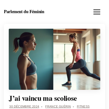
Skip
to
Parlement du Féminin
Menu
content
Santé,
beauté,
bien-
être
et
entrepreneuriat
au
féminin
J’ai vaincu ma scoliose
30 DÉCEMBRE 2024
FRANCE GUÉRIN
FITNESS