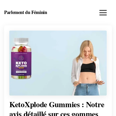
Skip
to
Parlement du Féminin
Menu
content
Santé,
beauté,
bien-
être
et
entrepreneuriat
au
féminin
KetoXplode Gummies : Notre
avis détaillé sur ces gommes