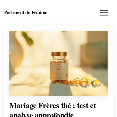
Skip
to
Parlement du Féminin
Menu
content
Santé,
beauté,
bien-
être
et
entrepreneuriat
au
féminin
Mariage Frères thé : test et
analyse approfondie