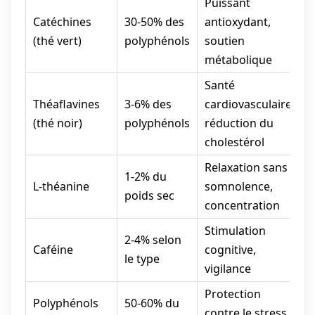
Puissant
Catéchines
30-50% des
antioxydant,
2
(thé vert)
polyphénols
soutien
t
métabolique
Santé
Théaflavines
3-6% des
cardiovasculaire,
2
(thé noir)
polyphénols
réduction du
t
cholestérol
Relaxation sans
1-2% du
2
L-théanine
somnolence,
poids sec
concentration
Stimulation
2-4% selon
1
Caféine
cognitive,
le type
vigilance
Protection
Polyphénols
50-60% du
1
contre le stress