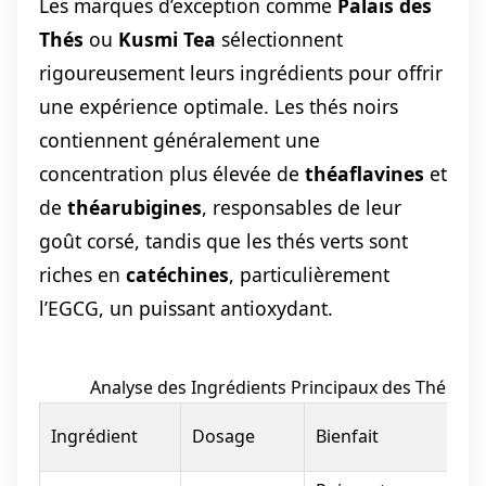
Les marques d’exception comme
Palais des
Thés
ou
Kusmi Tea
sélectionnent
rigoureusement leurs ingrédients pour offrir
une expérience optimale. Les thés noirs
contiennent généralement une
concentration plus élevée de
théaflavines
et
de
théarubigines
, responsables de leur
goût corsé, tandis que les thés verts sont
riches en
catéchines
, particulièrement
l’EGCG, un puissant antioxydant.
Analyse des Ingrédients Principaux des Thés P
Ingrédient
Dosage
Bienfait
o