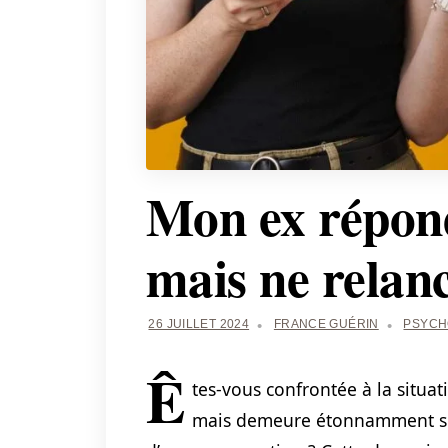
Mon ex répon
mais ne relan
26 JUILLET 2024
FRANCE GUÉRIN
PSYCH
Ê
tes-vous confrontée à la situa
mais demeure étonnamment silen