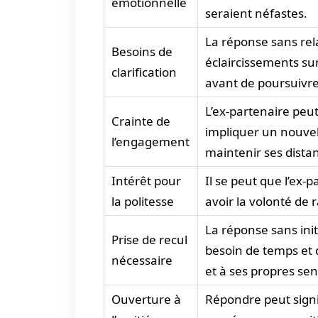
émotionnelle
seraient néfastes.
La réponse sans rel
Besoins de
éclaircissements sur
clarification
avant de poursuivr
L’ex-partenaire peu
Crainte de
impliquer un nouve
l’engagement
maintenir ses dista
Intérêt pour
Il se peut que l’ex
la politesse
avoir la volonté de 
La réponse sans ini
Prise de recul
besoin de temps et d
nécessaire
et à ses propres se
Ouverture à
Répondre peut signi