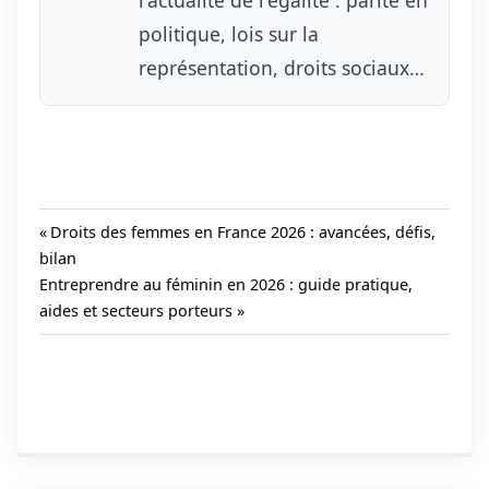
politique, lois sur la
représentation, droits sociaux…
Previous
Droits des femmes en France 2026 : avancées, défis,
Post:
bilan
Navigation
Next
Entreprendre au féminin en 2026 : guide pratique,
de
Post:
aides et secteurs porteurs
l’article