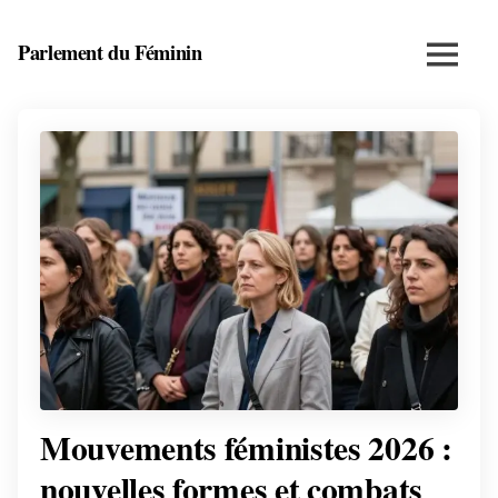
Skip
to
Parlement du Féminin
Menu
content
Santé,
beauté,
bien-
être
et
entrepreneuriat
au
féminin
Mouvements féministes 2026 :
nouvelles formes et combats