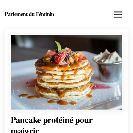
Skip
to
Parlement du Féminin
Menu
content
Santé,
beauté,
bien-
être
et
entrepreneuriat
au
féminin
Pancake protéiné pour
maigrir