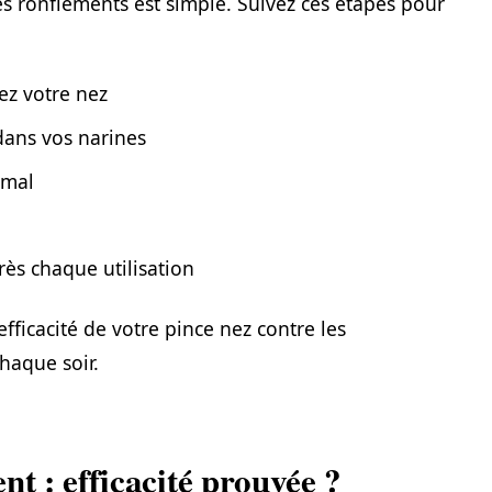
les ronflements est simple. Suivez ces étapes pour
ez votre nez
dans vos narines
imal
ès chaque utilisation
efficacité de votre pince nez contre les
haque soir.
nt : efficacité prouvée ?