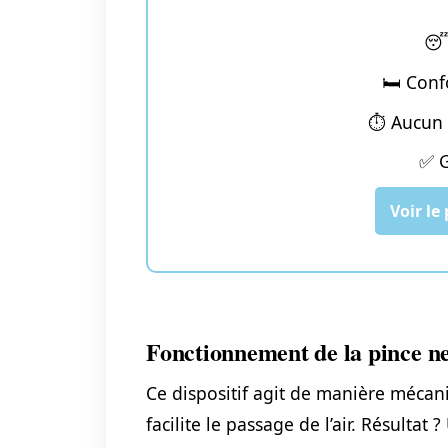
😴
🛏️ Conf
⏱️ Aucun 
✅ G
Voir le 
Fonctionnement de la pince ne
Ce dispositif agit de manière mécani
facilite le passage de l’air. Résultat