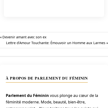
Previous
Devenir amant avec son ex
Post:
Next
Lettre d’Amour Touchante: Émouvoir un Homme aux Larmes
Navigation
Post:
de
l’article
À PROPOS DE PARLEMENT DU FÉMININ
Parlement du Féminin
vous plonge au cœur de la
féminité moderne. Mode, beauté, bien-être,