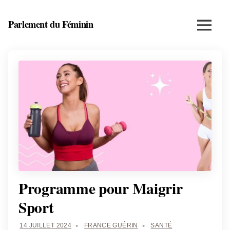
Skip
to
Parlement du Féminin
Menu
content
Santé,
beauté,
bien-
être
et
entrepreneuriat
au
féminin
Programme pour Maigrir
Sport
14 JUILLET 2024
FRANCE GUÉRIN
SANTÉ