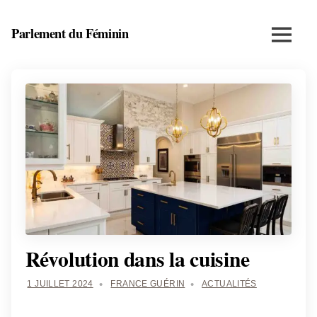
Skip
to
Parlement du Féminin
Menu
content
Santé,
beauté,
bien-
être
et
entrepreneuriat
au
féminin
Révolution dans la cuisine
1 JUILLET 2024
FRANCE GUÉRIN
ACTUALITÉS