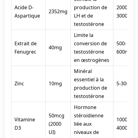
Acide D-
production de
2000-
2352mg
Aspartique
LH et de
3000mg
testostérone
Limite la
Extrait de
conversion de
500-
40mg
Fenugrec
testostérone
600mg
en œstrogènes
Minéral
essentiel à la
Zinc
10mg
5-30mg
production de
testostérone
Hormone
50mcg
stéroïdienne
Vitamine
1000-
(2000
liée aux
D3
4000 UI
UI)
niveaux de