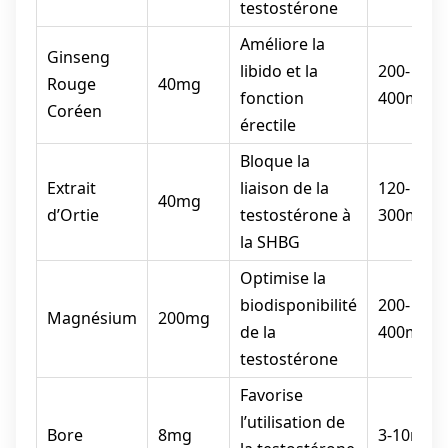
testostérone
Améliore la
Ginseng
libido et la
200-
Rouge
40mg
fonction
400mg
Coréen
érectile
Bloque la
Extrait
liaison de la
120-
40mg
d’Ortie
testostérone à
300mg
la SHBG
Optimise la
biodisponibilité
200-
Magnésium
200mg
de la
400mg
testostérone
Favorise
l’utilisation de
Bore
8mg
3-10mg