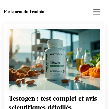
Skip
to
Parlement du Féminin
Menu
content
Santé,
beauté,
bien-
être
et
entrepreneuriat
au
féminin
Testogen : test complet et avis
scientifiques détaillés