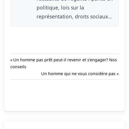
politique, lois sur la
représentation, droits sociaux…
Previous
Un homme pas prêt peut-il revenir et s’engager? Nos
Post:
conseils
Navigation
Next
Un homme qui ne vous considère pas
de
Post:
l’article