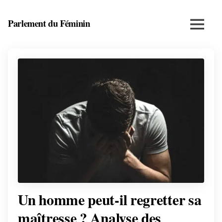
Skip
to
Parlement du Féminin
Menu
content
Santé,
beauté,
bien-
être
et
entrepreneuriat
au
féminin
Un homme peut-il regretter sa
maîtresse ? Analyse des