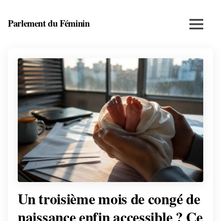
Skip
to
Parlement du Féminin
Menu
content
Santé,
beauté,
bien-
être
et
entrepreneuriat
au
féminin
Un troisième mois de congé de
naissance enfin accessible ? Ce