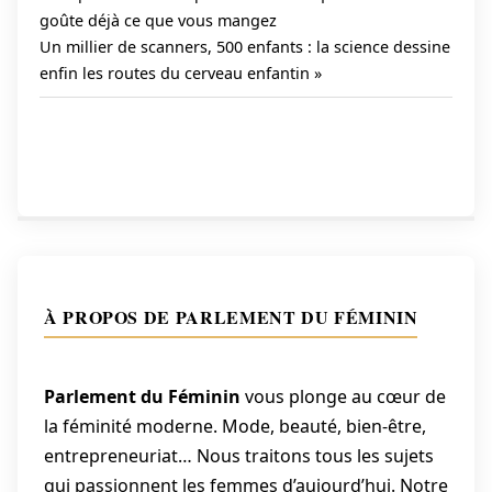
Post:
goûte déjà ce que vous mangez
Navigation
Next
Un millier de scanners, 500 enfants : la science dessine
de
Post:
enfin les routes du cerveau enfantin
l’article
À PROPOS DE PARLEMENT DU FÉMININ
Parlement du Féminin
vous plonge au cœur de
la féminité moderne. Mode, beauté, bien-être,
entrepreneuriat… Nous traitons tous les sujets
qui passionnent les femmes d’aujourd’hui. Notre