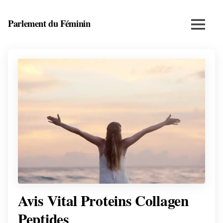
Skip
to
Parlement du Féminin
Menu
content
Santé,
beauté,
bien-
être
et
entrepreneuriat
au
féminin
Avis Vital Proteins Collagen
Peptides