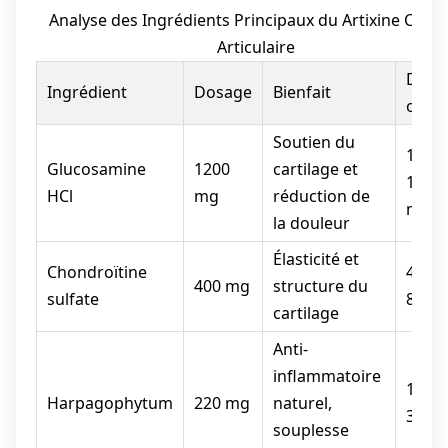
Analyse des Ingrédients Principaux du Artixine Confo
Articulaire
Dosa
Ingrédient
Dosage
Bienfait
optim
Soutien du
1000-
Glucosamine
1200
cartilage et
1500
HCl
mg
réduction de
mg
la douleur
Élasticité et
Chondroïtine
400-
400 mg
structure du
sulfate
800 
cartilage
Anti-
inflammatoire
100-
Harpagophytum
220 mg
naturel,
300 
souplesse