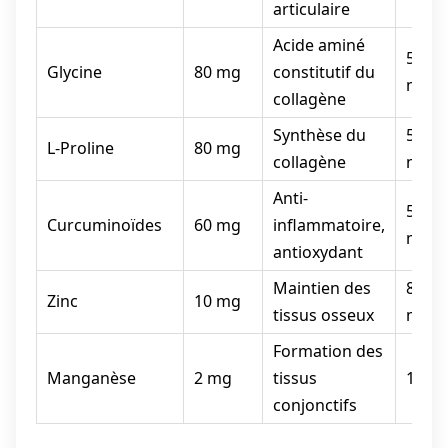
articulaire
Acide aminé
50-10
Glycine
80 mg
constitutif du
mg
collagène
Synthèse du
50-10
L-Proline
80 mg
collagène
mg
Anti-
50-50
Curcuminoïdes
60 mg
inflammatoire,
mg
antioxydant
Maintien des
8-15
Zinc
10 mg
tissus osseux
mg
Formation des
Manganèse
2 mg
tissus
1-5 
conjonctifs