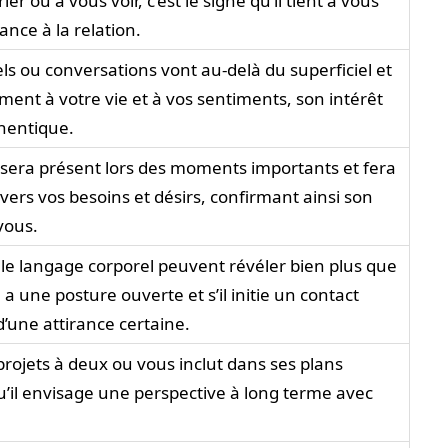
r ou à vous voir, c’est le signe qu’il tient à vous
ance à la relation.
ls ou conversations vont au-delà du superficiel et
lement à votre vie et à vos sentiments, son intérêt
hentique.
era présent lors des moments importants et fera
vers vos besoins et désirs, confirmant ainsi son
vous.
, le langage corporel peuvent révéler bien plus que
l a une posture ouverte et s’il initie un contact
d’une attirance certaine.
rojets à deux ou vous inclut dans ses plans
qu’il envisage une perspective à long terme avec