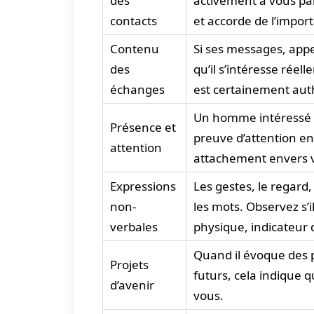
des
activement à vous parle
contacts
et accorde de l’import
Contenu
Si ses messages, appe
des
qu’il s’intéresse réel
échanges
est certainement aut
Un homme intéressé s
Présence et
preuve d’attention en
attention
attachement envers 
Expressions
Les gestes, le regard
non-
les mots. Observez s’i
verbales
physique, indicateur 
Quand il évoque des p
Projets
futurs, cela indique 
d’avenir
vous.