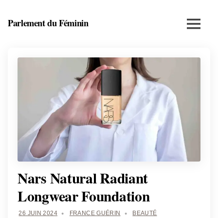
Skip
to
Parlement du Féminin
Menu
content
Santé,
beauté,
bien-
être
et
entrepreneuriat
au
féminin
Nars Natural Radiant
Longwear Foundation
26 JUIN 2024
FRANCE GUÉRIN
BEAUTÉ