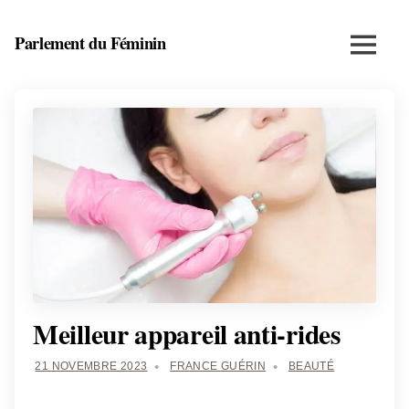
Skip
to
Parlement du Féminin
Menu
content
Santé,
beauté,
bien-
être
et
entrepreneuriat
au
féminin
Meilleur appareil anti-rides
21 NOVEMBRE 2023
FRANCE GUÉRIN
BEAUTÉ