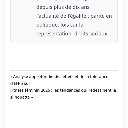
depuis plus de dix ans
l'actualité de l'égalité : parité en
politique, lois sur la
représentation, droits sociaux…
Previous
Analyse approfondie des effets et de la tolérance
Post:
d’EH-5 sur
Navigation
Next
Fitness féminin 2026 : les tendances qui redessinent la
de
Post:
silhouette
l’article