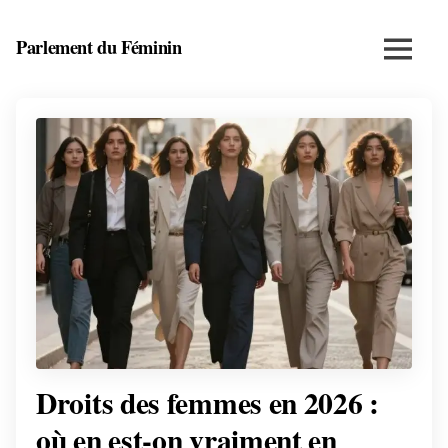
Skip
to
Parlement du Féminin
Menu
content
Santé,
beauté,
bien-
être
et
entrepreneuriat
au
féminin
Droits des femmes en 2026 :
où en est-on vraiment en