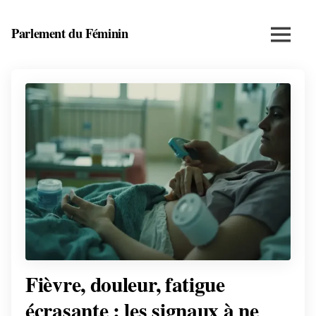
Skip
to
Parlement du Féminin
Menu
content
Santé,
beauté,
bien-
être
et
entrepreneuriat
au
féminin
Fièvre, douleur, fatigue
écrasante : les signaux à ne