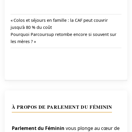
Previous
Colos et séjours en famille : la CAF peut couvrir
Post:
jusqu’à 80 % du coût
Navigation
Next
Pourquoi Parcoursup retombe encore si souvent sur
de
Post:
les mères ?
l’article
À PROPOS DE PARLEMENT DU FÉMININ
Parlement du Féminin
vous plonge au cœur de