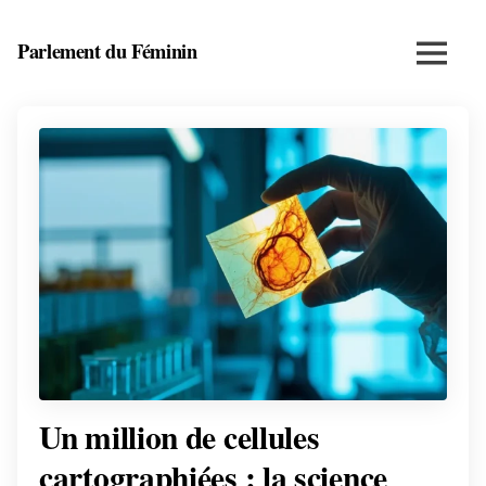
Skip
to
Parlement du Féminin
Menu
content
Santé,
beauté,
bien-
être
et
entrepreneuriat
au
féminin
Un million de cellules
cartographiées : la science