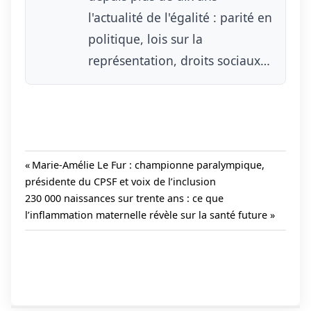
l'actualité de l'égalité : parité en
politique, lois sur la
représentation, droits sociaux…
Previous
Marie-Amélie Le Fur : championne paralympique,
Post:
présidente du CPSF et voix de l’inclusion
Navigation
Next
230 000 naissances sur trente ans : ce que
de
Post:
l’inflammation maternelle révèle sur la santé future
l’article