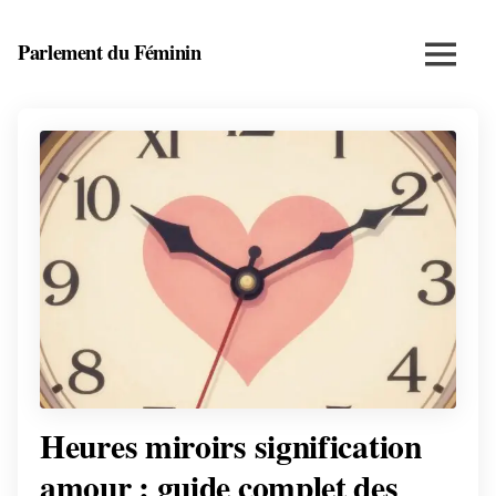
Skip
to
Parlement du Féminin
Menu
content
Santé,
beauté,
bien-
être
et
entrepreneuriat
au
féminin
Heures miroirs signification
amour : guide complet des