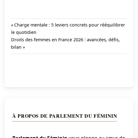
Previous
Charge mentale : 5 leviers concrets pour rééquilibrer
Post:
le quotidien
Navigation
Next
Droits des femmes en France 2026 : avancées, défis,
de
Post:
bilan
l’article
À PROPOS DE PARLEMENT DU FÉMININ
Parlement du Féminin
vous plonge au cœur de